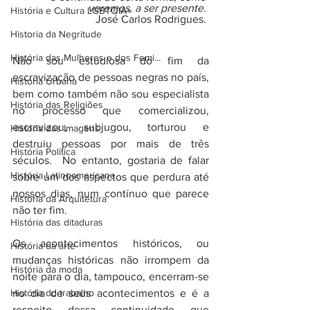
veremos, a ser presente. 
História e Cultura LGBTQIA+
José Carlos Rodrigues. 
Historia da Negritude
História das Mulheres e dos Femi...
Não sou estudiosa do fim da 
escravização de pessoas negras no país, 
História Urbana
bem como também não sou especialista 
História das Religiões
no processo que comercializou, 
escravizou, subjugou, torturou e 
História das Imagens
destruiu pessoas por mais de três 
História Política
séculos.  No entanto, gostaria de falar 
História Latinoamericana
sobre um dos aspectos que perdura até 
nossos dias, num contínuo que parece 
História da Arquitetura
não ter fim. 
História das ditaduras
Os acontecimentos históricos, ou 
História da arte
mudanças históricas não irrompem da 
História da moda
noite para o dia, tampouco, encerram-se 
História do trabalho
no dia de seus acontecimentos e é a 
respeito dessa continuidade que 