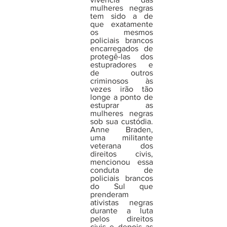
mulheres negras 
tem sido a de 
que exatamente 
os mesmos 
policiais brancos 
encarregados de 
protegê-las dos 
estupradores e 
de outros 
criminosos às 
vezes irão tão 
longe a ponto de 
estuprar as 
mulheres negras 
sob sua custódia. 
Anne Braden, 
uma militante 
veterana dos 
direitos civis, 
mencionou essa 
conduta de 
policiais brancos 
do Sul que 
prenderam 
ativistas negras 
durante a luta 
pelos direitos 
civis e depois as 