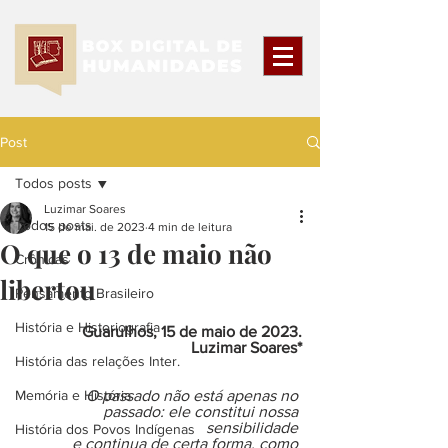
Post
Todos posts
Luzimar Soares
Todos posts
15 de mai. de 2023
4 min de leitura
O que o 13 de maio não
Crônicas
libertou
Pensamento Brasileiro
História e Historiografia
Guarulhos, 15 de maio de 2023.
Luzimar Soares*
História das relações Inter.
Memória e História
   O passado não está apenas no 
passado: ele constitui nossa 
sensibilidade 
História dos Povos Indígenas
e continua de certa forma, como 