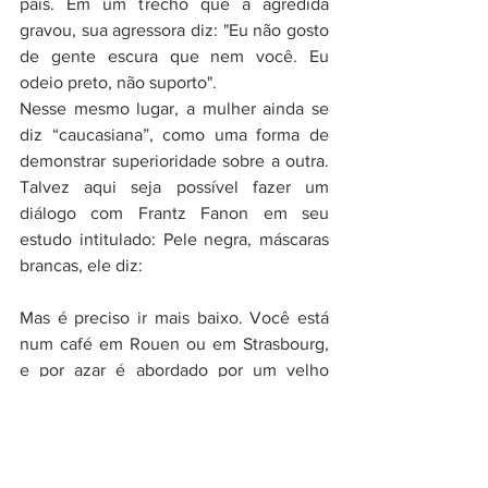
país. Em um trecho que a agredida 
gravou, sua agressora diz: "Eu não gosto 
de gente escura que nem você. Eu 
odeio preto, não suporto". 
Nesse mesmo lugar, a mulher ainda se 
diz “caucasiana”, como uma forma de 
demonstrar superioridade sobre a outra. 
Talvez aqui seja possível fazer um 
diálogo com Frantz Fanon em seu 
estudo intitulado: Pele negra, máscaras 
brancas, ele diz: 
Mas é preciso ir mais baixo. Você está 
num café em Rouen ou em Strasbourg, 
e por azar é abordado por um velho 
bêbado. Logo que está sentado à mesa: 
“Você africano? Dakar, Rufisque, 
bordéis, mulheres, café, mangas, 
bananas...”. Você se levanta e vai 