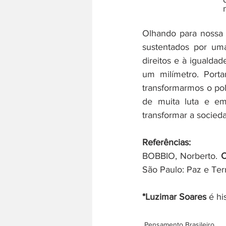
Olhando para nossa 
sustentados por uma
direitos e à igualda
um milímetro. Porta
transformarmos o pol
de muita luta e emb
transformar a socieda
Referências: 
BOBBIO, Norberto. 
O
São Paulo: Paz e Ter
*Luzimar Soares
 é h
Pensamento Brasileiro