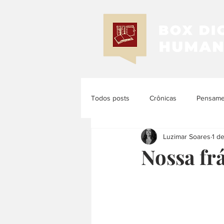
Todos posts
Crônicas
Pensamen
Luzimar Soares
1 d
Memória e História
História d
Nossa fr
História das Mulheres e dos Femi...
História Latinoamericana
Histó