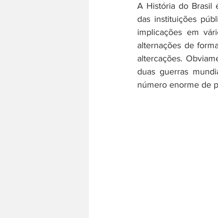
A História do Brasil
das instituições púb
implicações em vár
História do trabalho
Literatura
alternações de form
altercações. Obviame
duas guerras mundia
número enorme de pe