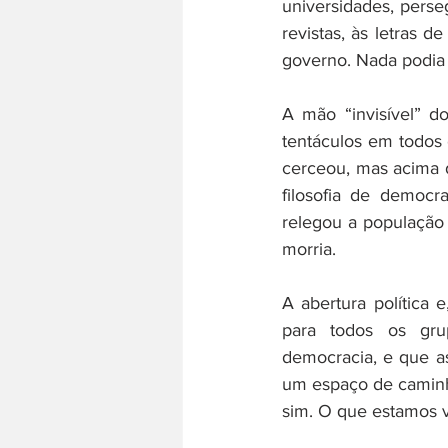
universidades, perseg
revistas, às letras d
governo. Nada podia 
A mão “invisível” d
tentáculos em todos 
cerceou, mas acima d
filosofia de democra
relegou a população 
morria.
A abertura política 
para todos os grup
democracia, e que as
um espaço de caminh
sim. O que estamos v