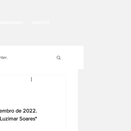
QUEM SOMOS
CONTATO
nter.
egritude
gens
História Política
vembro de 2022.
Luzimar Soares*
História da moda