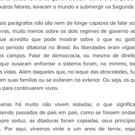
is parágrafos não são nem de longe capazes de falar so
rras, muito menos sobre os dois regimes de governo aci
ue acredito que pode mostrar sobre o que eu gostar
o período ditatorial no Brasil. As liberdades eram vigiad
s campos. Falar de democracia, ou mesmo de direitos
 que ousaram enfrentar o sistema foram, no mínimo, tor
 vidas. Além daqueles que, no leque das atrocidades, f
 suas famílias ou se exilaram no exterior. Ou seja, os q
s para continuarem vivos. 
anas há muito não vivem isoladas, o que significa
sendo passados de país em país, como se fossem ondas 
re seduz, as ditaduras foram copiadas, seus princípios
s. Por aqui, vivemos vinte e um anos de terror, es