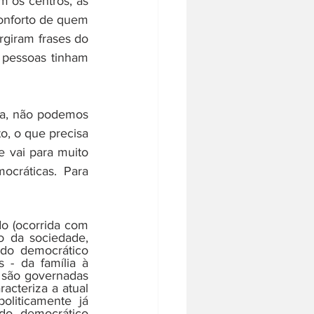
 os centros, as 
nforto de quem 
giram frases do 
pessoas tinham 
ja, não podemos 
o, o que precisa 
 vai para muito 
ráticas. Para 
 (ocorrida com 
o da sociedade, 
do democrático 
- da família à 
 são governadas 
cteriza a atual 
liticamente já 
do democrático 