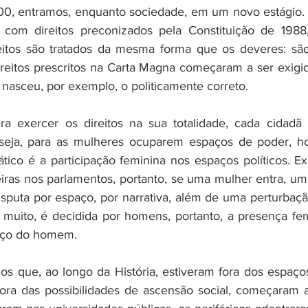
00, entramos, enquanto sociedade, em um novo estágio. 
com direitos preconizados pela Constituição de 1988, 
reitos são tratados da mesma forma que os deveres: são
direitos prescritos na Carta Magna começaram a ser exigid
 nasceu, por exemplo, o politicamente correto.
a exercer os direitos na sua totalidade, cada cidadã 
seja, para as mulheres ocuparem espaços de poder, h
tico é a participação feminina nos espaços políticos. E
iras nos parlamentos, portanto, se uma mulher entra, u
disputa por espaço, por narrativa, além de uma perturbaç
 muito, é decidida por homens, portanto, a presença fe
aço do homem. 
os que, ao longo da História, estiveram fora dos espaço
ra das possibilidades de ascensão social, começaram a 