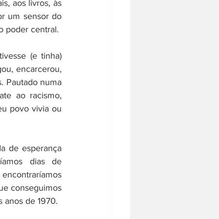
, aos livros, às 
por um sensor do 
 poder central. 
vesse (e tinha) 
ou, encarcerou, 
s. Pautado numa 
ate ao racismo, 
u povo vivia ou 
da de esperança 
ríamos dias de 
 encontraríamos 
ue conseguimos 
s anos de 1970. 