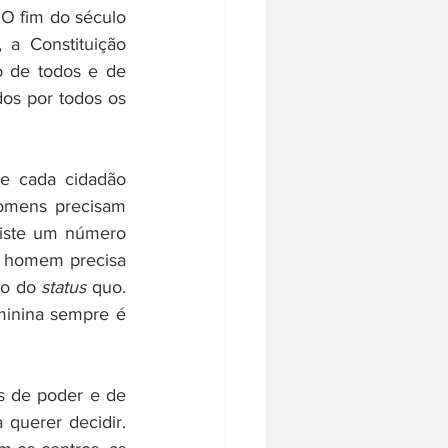
O fim do século 
a Constituição 
 de todos e de 
os por todos os 
e cada cidadão 
omens precisam 
xiste um número 
m homem precisa 
ão do 
status 
quo. 
minina sempre é 
s de poder e de 
querer decidir. 