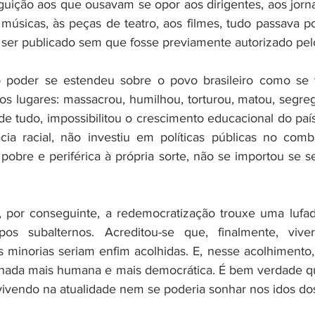
uição aos que ousavam se opor aos dirigentes, aos jornais
e músicas, às peças de teatro, aos filmes, tudo passava 
ser publicado sem que fosse previamente autorizado pelo
o poder se estendeu sobre o povo brasileiro como se ti
os lugares: massacrou, humilhou, torturou, matou, segreg
e tudo, impossibilitou o crescimento educacional do paí
cia racial, não investiu em políticas públicas no comb
pobre e periférica à própria sorte, não se importou se se
e, por conseguinte, a redemocratização trouxe uma lufa
os subalternos. Acreditou-se que, finalmente, vive
 minorias seriam enfim acolhidas. E, nesse acolhimento,
ada mais humana e mais democrática. É bem verdade q
ivendo na atualidade nem se poderia sonhar nos idos do