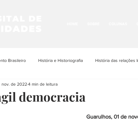
HOME
SOBRE
COLUNAS
to Brasileiro
História e Historiografia
História das relações I
e nov. de 2022
4 min de leitura
os Povos Indígenas
História e Cultura LGBTQIA+
Historia da N
ágil democracia
História Urbana
História das Religiões
História das Ima
Guarulhos, 01 de no
ria da Arquitetura
História das ditaduras
História da arte