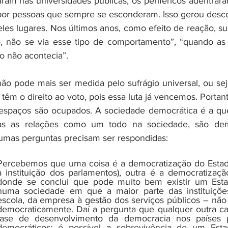
ram nas universidades públicas, os periféricos adentraram
por pessoas que sempre se esconderam. Isso gerou desco
es lugares. Nos últimos anos, como efeito de reação, sur
, não se via esse tipo de comportamento”, “quando as 
o não acontecia”.
ão pode mais ser medida pelo sufrágio universal, ou se
têm o direito ao voto, pois essa luta já vencemos. Portant
 espaços são ocupados. A sociedade democrática é a que
s as relações como um todo na sociedade, são democ
umas perguntas precisam ser respondidas: 
Percebemos que uma coisa é a democratização do Estado
a instituição dos parlamentos), outra é a democratizaçã
donde se conclui que pode muito bem existir um Esta
numa sociedade em que a maior parte das instituições 
escola, da empresa à gestão dos serviços públicos – não
democraticamente. Daí a pergunta que qualquer outra cara
fase de desenvolvimento da democracia nos países po
democráticos: é possível a sobrevivência de um Esta