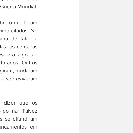
superiores, além de outros fatores, levaram o mundo a submergir na Segunda Guerra Mundial.    
bre o que foram 
ma citados. No 
ia de falar: a 
as, as censuras 
, era algo tão 
turados. Outros 
ugiram, mudaram 
ue sobreviveram 
 dizer que os 
do mar. Talvez 
 se difundiram 
pancamentos em 