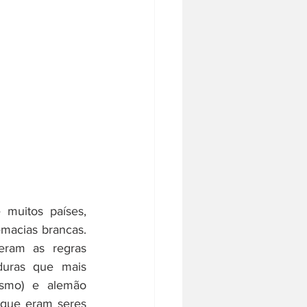
muitos países, 
macias brancas. 
ram as regras 
duras que mais 
smo) e alemão 
que eram seres 