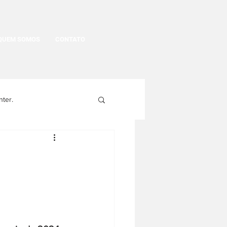
QUEM SOMOS
CONTATO
nter.
egritude
gens
História Política
História da moda