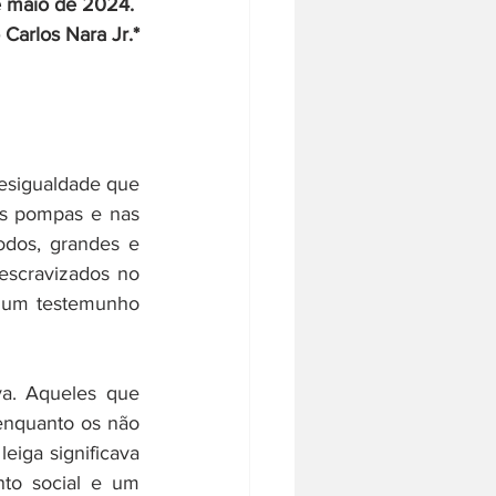
e maio de 2024. 
 Carlos Nara Jr.*
esigualdade que 
s pompas e nas 
odos, grandes e 
escravizados no 
 um testemunho 
va. Aqueles que 
 enquanto os não 
iga significava 
to social e um 