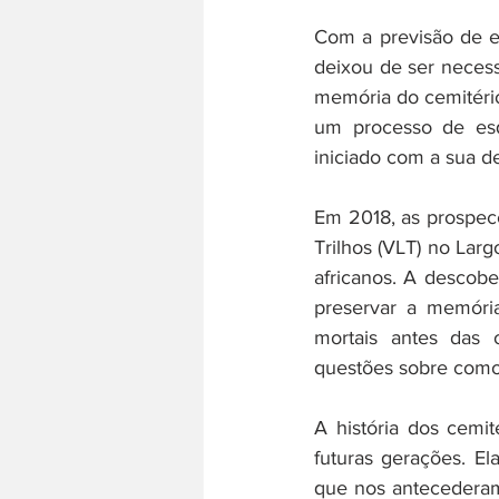
Com a previsão de ex
deixou de ser necessá
memória do cemitério
um processo de esq
iniciado com a sua d
Em 2018, as prospecç
Trilhos (VLT) no Lar
africanos. A descobe
preservar a memória
mortais antes das o
questões sobre como 
A história dos cemit
futuras gerações. E
que nos antecederam