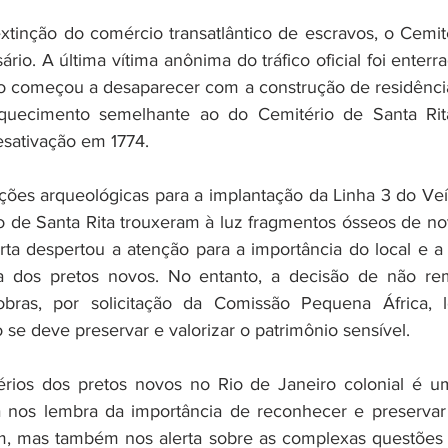
tinção do comércio transatlântico de escravos, o Cemit
rio. A última vítima anônima do tráfico oficial foi enterr
 começou a desaparecer com a construção de residências
uecimento semelhante ao do Cemitério de Santa Rita
esativação em 1774.
ões arqueológicas para a implantação da Linha 3 do Veí
go de Santa Rita trouxeram à luz fragmentos ósseos de no
rta despertou a atenção para a importância do local e a
 dos pretos novos. No entanto, a decisão de não rem
bras, por solicitação da Comissão Pequena África, l
se deve preservar e valorizar o patrimônio sensível.
érios dos pretos novos no Rio de Janeiro colonial é um
la nos lembra da importância de reconhecer e preservar
, mas também nos alerta sobre as complexas questões de