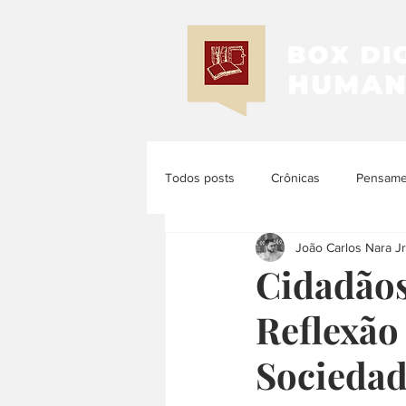
Todos posts
Crônicas
Pensamen
João Carlos Nara Jr
Memória e História
História d
Cidadão
Reflexão
História das Mulheres e dos Femi...
Socieda
História Latinoamericana
Histó