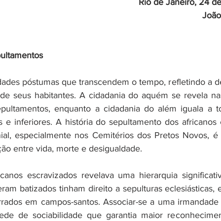
Rio de Janeiro, 24 d
João
pultamentos
dades póstumas que transcendem o tempo, refletindo a d
 de seus habitantes. A cidadania do aquém se revela na
sepultamentos, enquanto a cidadania do além iguala a t
 e inferiores. A história do sepultamento dos africanos 
nial, especialmente nos Cemitérios dos Pretos Novos, é
ão entre vida, morte e desigualdade.
canos escravizados revelava uma hierarquia significati
eram batizados tinham direito a sepulturas eclesiásticas,
rados em campos-santos. Associar-se a uma irmandade le
de de sociabilidade que garantia maior reconhecimen