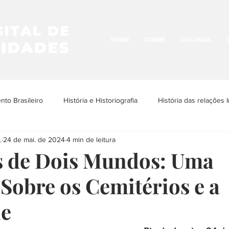
HOME
SOBRE
COLUNAS
to Brasileiro
História e Historiografia
História das relações I
.
24 de mai. de 2024
4 min de leitura
os Povos Indígenas
História e Cultura LGBTQIA+
Historia da N
s de Dois Mundos: Uma
 Sobre os Cemitérios e a
História Urbana
História das Religiões
História das Ima
de
ria da Arquitetura
História das ditaduras
História da arte