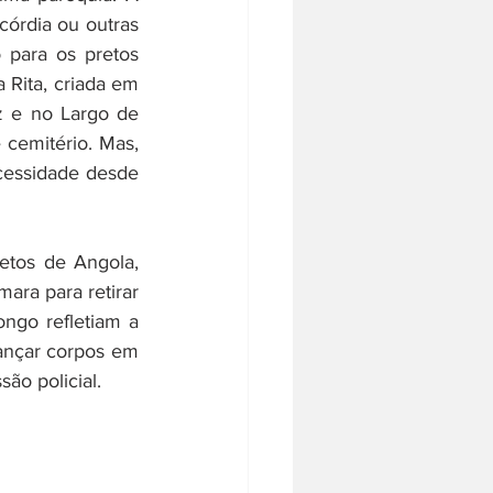
órdia ou outras 
para os pretos 
Rita, criada em 
z e no Largo de 
cemitério. Mas, 
ecessidade desde 
tos de Angola, 
ra para retirar 
ngo refletiam a 
ançar corpos em 
ão policial.