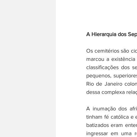
História do trabalho
Literatura
A Hierarquia dos Se
Os cemitérios são ci
marcou a existência
classificações dos 
pequenos, superiores
Rio de Janeiro colo
dessa complexa relaç
A inumação dos afri
tinham fé católica e 
batizados eram enter
ingressar em uma re