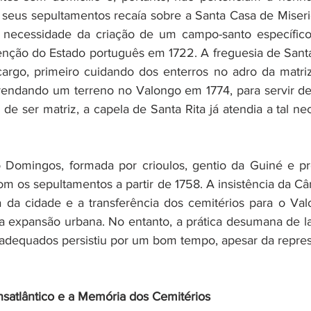
 seus sepultamentos recaía sobre a Santa Casa de Miseric
 necessidade da criação de um campo-santo específico 
enção do Estado português em 1722. A freguesia de Santa 
cargo, primeiro cuidando dos enterros no adro da matri
rrendando um terreno no Valongo em 1774, para servir de 
de ser matriz, a capela de Santa Rita já atendia a tal n
Domingos, formada por crioulos, gentio da Guiné e pre
 os sepultamentos a partir de 1758. A insistência da Câma
 da cidade e a transferência dos cemitérios para o Valo
 a expansão urbana. No entanto, a prática desumana de l
nadequados persistiu por um bom tempo, apesar da repress
nsatlântico e a Memória dos Cemitérios