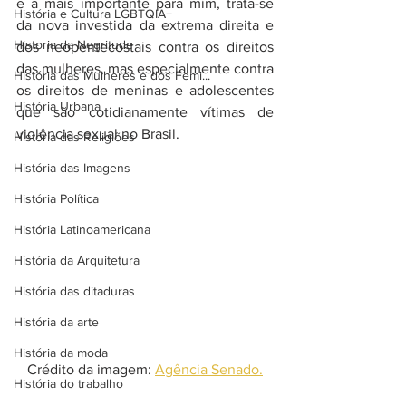
e a mais importante para mim, trata-se 
História e Cultura LGBTQIA+
da nova investida da extrema direita e 
Historia da Negritude
dos neopentecostais contra os direitos 
das mulheres, mas especialmente contra 
História das Mulheres e dos Femi...
os direitos de meninas e adolescentes 
História Urbana
que são cotidianamente vítimas de 
violência sexual no Brasil.
História das Religiões
História das Imagens
História Política
História Latinoamericana
História da Arquitetura
História das ditaduras
História da arte
História da moda
Crédito da imagem: 
Agência Senado.
História do trabalho