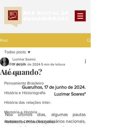
Post
Todos posts
Luzimar Soares
Todos posts
17 de jun. de 2024
5 min de leitura
Até quando?
Crônicas
Pensamento Brasileiro
Guarulhos, 17 de junho de 2024.
História e Historiografia
Luzimar Soares*
História das relações Inter.
Memória e História
Nos últimos dias, algumas pautas 
tomaram conta dos noticiários nacionais, 
História dos Povos Indígenas