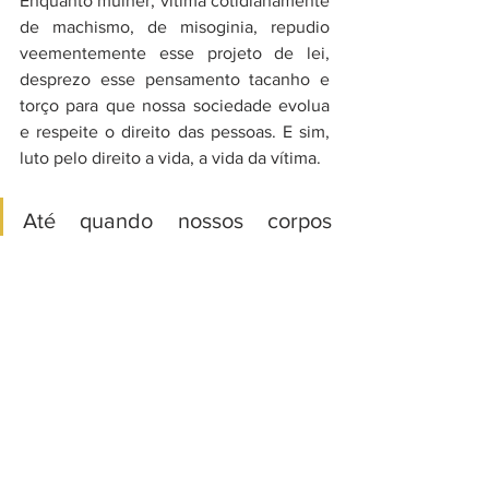
Enquanto mulher, vítima cotidianamente 
de machismo, de misoginia, repudio 
veementemente esse projeto de lei, 
desprezo esse pensamento tacanho e 
torço para que nossa sociedade evolua 
e respeite o direito das pessoas. E sim, 
luto pelo direito a vida, a vida da vítima.
Até quando nossos corpos 
serão moedas de trocas para 
políticos inescrupulosos? Talvez 
até que nos insurjamos. Somos 
a maioria numérica, que 
sejamos a maioria a legislar. 
Por mais mulheres na política 
com consciência de direitos 
femininos.