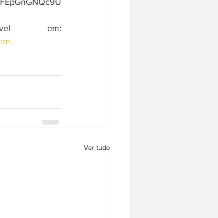
v=FEpGnGNQc9U  
 Disponível em: 
-em-
Ver tudo