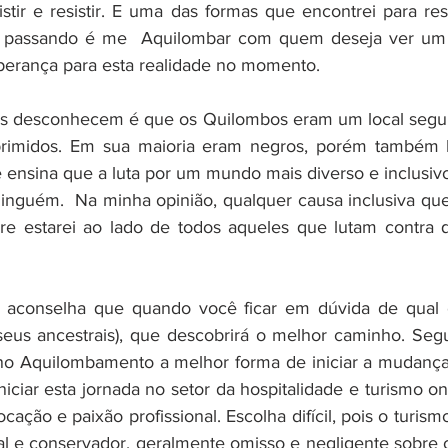
istir e resistir. E uma das formas que encontrei para res
os passando é me  Aquilombar com quem deseja ver um
sperança para esta realidade no momento. 
s desconhecem é que os Quilombos eram um local seguro
rimidos. Em sua maioria eram negros, porém também h
 ensina que a luta por um mundo mais diverso e inclusivo
ninguém.  Na minha opinião, qualquer causa inclusiva que 
re estarei ao lado de todos aqueles que lutam contra q
a aconselha que quando você ficar em dúvida de qual c
 seus ancestrais), que descobrirá o melhor caminho. Segu
 no Aquilombamento a melhor forma de iniciar a mudança
iciar esta jornada no setor da hospitalidade e turismo o
ação e paixão profissional. Escolha difícil, pois o turismo
nal e conservador, geralmente omisso e negligente sobre o