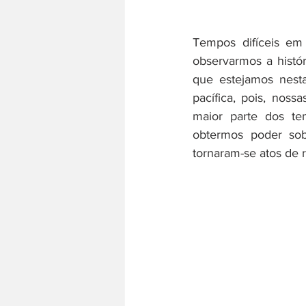
Tempos difíceis em q
História do trabalho
Literatura
observarmos a histó
que estejamos nest
pacífica, pois, noss
maior parte dos tem
obtermos poder sob
tornaram-se atos de r