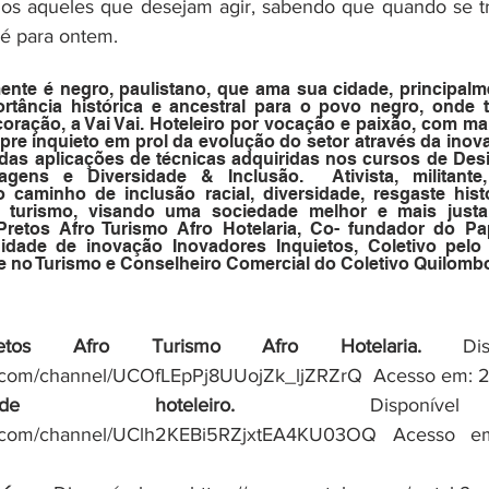
dos aqueles que desejam agir, sabendo que quando se tr
 é para ontem.
te é negro, paulistano, que ama sua cidade, principalme
ortância histórica e ancestral para o povo negro, onde 
ração, a Vai Vai. Hoteleiro por vocação e paixão, com ma
mpre inquieto em prol da evolução do setor através da inov
das aplicações de técnicas adquiridas nos cursos de Desi
gens e Diversidade & Inclusão.  Ativista, militante,
minho de inclusão racial, diversidade, resgaste histó
o turismo, visando uma sociedade melhor e mais justa
 Pretos Afro Turismo Afro Hotelaria, Co- fundador do Pap
idade de inovação Inovadores Inquietos, Coletivo pelo 
e no Turismo e Conselheiro Comercial do Coletivo Quilomb
os Afro Turismo Afro Hotelaria.
 Disp
.com/channel/UCOfLEpPj8UUojZk_ljZRZrQ  Acesso em: 2
 hoteleiro.
 Disponíve
be.com/channel/UClh2KEBi5RZjxtEA4KU03OQ Acesso e