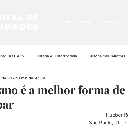
HOME
SOBRE
COLUNAS
to Brasileiro
História e Historiografia
História das relações I
. de 2022
3 min de leitura
os Povos Indígenas
História e Cultura LGBTQIA+
Historia da N
smo é a melhor forma de
bar
História Urbana
História das Religiões
História das Ima
Hubber R
São Paulo, 01 de
ria da Arquitetura
História das ditaduras
História da arte