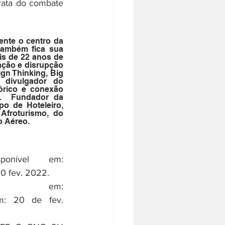
ata do combate 
nte o centro da 
também fica sua 
is de 22 anos de 
ação e disrupção 
gn Thinking, Big 
 divulgador do 
rico e conexão 
.  Fundador da 
o de Hoteleiro, 
Afroturismo, do 
o Aéreo.
onível em: 
0 fev. 2022.
l em: 
m: 20 de fev. 