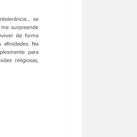
olerância... se 
 me surpreende 
viver de forma 
 afinidades. Na 
plesmente para 
es religiosas, 