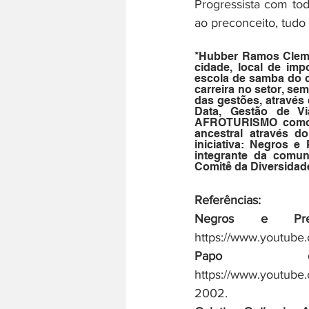
Progressista com to
ao preconceito, tudo
*Hubber Ramos Clemen
cidade, local de imp
escola de samba do co
carreira no setor, se
das gestões, através 
Data, Gestão de Via
AFROTURISMO como ca
ancestral através d
iniciativa: Negros e
integrante da comun
Comitê da Diversidad
Referências: 
Negros e Pret
https://www.youtube
Papo de
https://www.youtu
2002.