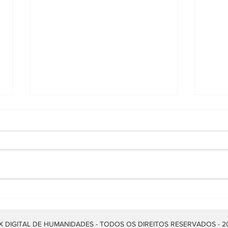
“Urbanismo afroconfrarial”:
Cida
o protagonismo negro na
Uma 
produção do espaço urbano
Cemi
 DIGITAL DE HUMANIDADES - TODOS OS DIREITOS RESERVADOS - 2