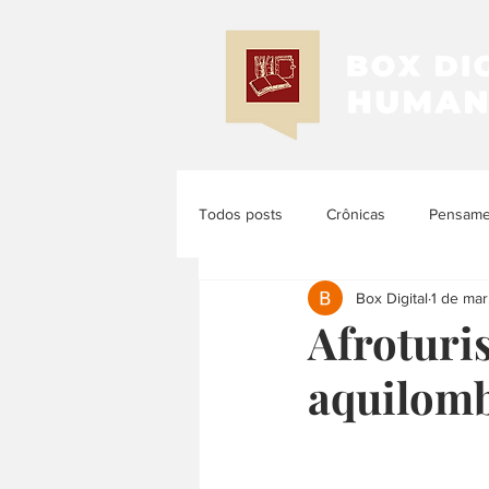
Todos posts
Crônicas
Pensamen
Box Digital
1 de mar
Memória e História
História d
Afroturi
aquilom
História das Mulheres e dos Femi...
História Latinoamericana
Histó