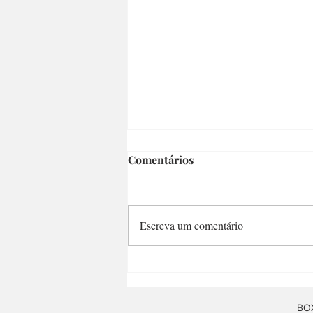
Comentários
Escreva um comentário
O debate Educação x
Segurança no DEGASE: Uma
questão de identidade
BOX