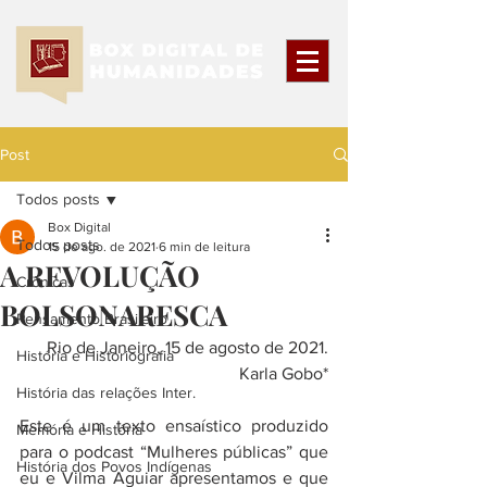
Post
Todos posts
Box Digital
Todos posts
15 de ago. de 2021
6 min de leitura
A REVOLUÇÃO
Crônicas
BOLSONARESCA
Pensamento Brasileiro
Rio de Janeiro, 15 de agosto de 2021.
História e Historiografia
Karla Gobo*
História das relações Inter.
Este é um texto ensaístico produzido 
Memória e História
para o podcast “Mulheres públicas” que 
História dos Povos Indígenas
eu e Vilma Aguiar apresentamos e que 