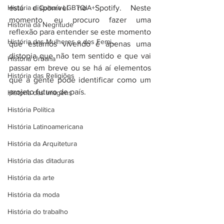
História e Cultura LGBTQIA+
está disponível no Spotify. Neste 
momento, eu procuro fazer uma 
Historia da Negritude
reflexão para entender se este momento 
História das Mulheres e dos Femi...
que estamos vivendo é apenas uma 
distopia que não tem sentido e que vai 
História Urbana
passar em breve ou se há aí elementos 
História das Religiões
que a gente pode identificar como um 
projeto futuro de país.
História das Imagens
História Política
História Latinoamericana
História da Arquitetura
História das ditaduras
História da arte
História da moda
História do trabalho