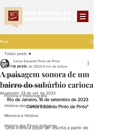
Post
Todos posts
Carlos Eduardo Pinto de Pinto
Todos posts
16 de set. de 2023
4 min de leitura
A paisagem sonora de um
Crônicas
bairro do subúrbio carioca
Pensamento Brasileiro
Atualizado:
23 de set. de 2023
História e Historiografia
Rio de Janeiro, 16 de setembro de 2023
História das relações Inter.
Carlos Eduardo Pinto de Pinto*
Memória e História
História dos Povos Indígenas
Uma crônica pode ser escrita a partir de 