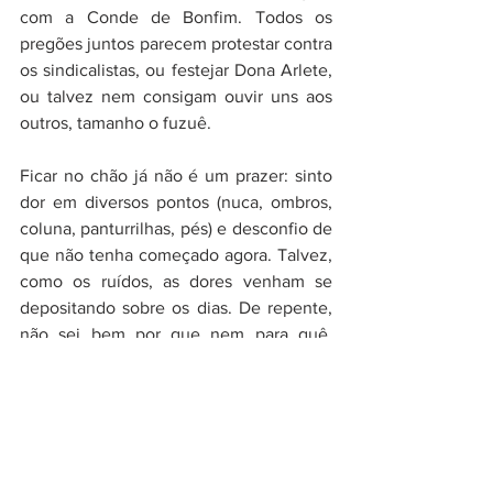
com a Conde de Bonfim. Todos os 
pregões juntos parecem protestar contra 
os sindicalistas, ou festejar Dona Arlete, 
ou talvez nem consigam ouvir uns aos 
outros, tamanho o fuzuê. 
Ficar no chão já não é um prazer: sinto 
dor em diversos pontos (nuca, ombros, 
coluna, panturrilhas, pés) e desconfio de 
que não tenha começado agora. Talvez, 
como os ruídos, as dores venham se 
depositando sobre os dias. De repente, 
não sei bem por que nem para quê, 
fecho os olhos e me imagino estirado no 
asfalto, ouvindo os motores dos 
veículos, o carro do camarão, do ferro-
velho, a buzina dos doces, a lâmina do 
serralheiro. Tudo roça meus tímpanos e 
me machuca. É um modo radical de 