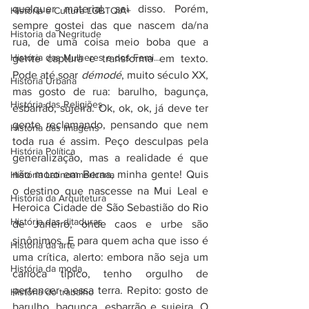
qualquer material, sei disso. Porém, 
História e Cultura LGBTQIA+
sempre gostei das que nascem da/na 
Historia da Negritude
rua, de uma coisa meio boba que a 
História das Mulheres e dos Femi...
gente captura e transforma em texto. 
Pode até soar 
démodé
, muito século XX, 
História Urbana
mas gosto de rua: barulho, bagunça, 
História das Religiões
esbarrão, sujeira. Ok, ok, ok, já deve ter 
gente reclamando, pensando que nem 
História das Imagens
toda rua é assim. Peço desculpas pela 
História Política
generalização, mas a realidade é que 
não moro em Berna, minha gente! Quis 
História Latinoamericana
o destino que nascesse na Mui Leal e 
História da Arquitetura
Heroica Cidade de São Sebastião do Rio 
História das ditaduras
de Janeiro, onde caos e urbe são 
sinônimos. E para quem acha que isso é 
História da arte
uma crítica, alerto: embora não seja um 
História da moda
carioca típico, tenho orgulho de 
pertencer a essa terra. Repito: gosto de 
História do trabalho
barulho, bagunça, esbarrão e sujeira. O 