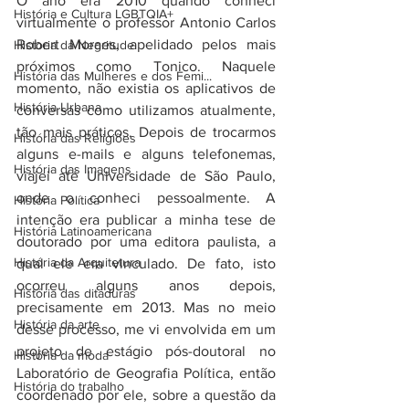
O ano era 2010 quando conheci 
História e Cultura LGBTQIA+
virtualmente o professor Antonio Carlos 
Robert Moraes, apelidado pelos mais 
Historia da Negritude
próximos como Tonico. Naquele 
História das Mulheres e dos Femi...
momento, não existia os aplicativos de 
História Urbana
conversas como utilizamos atualmente, 
tão mais práticos. Depois de trocarmos 
História das Religiões
alguns e-mails e alguns telefonemas, 
História das Imagens
viajei até Universidade de São Paulo, 
onde o conheci pessoalmente. A 
História Política
intenção era publicar a minha tese de 
História Latinoamericana
doutorado por uma editora paulista, a 
História da Arquitetura
qual ele era vinculado. De fato, isto 
ocorreu alguns anos depois, 
História das ditaduras
precisamente em 2013. Mas no meio 
História da arte
desse processo, me vi envolvida em um 
projeto de estágio pós-doutoral no 
História da moda
Laboratório de Geografia Política, então 
História do trabalho
coordenado por ele, sobre a questão da 