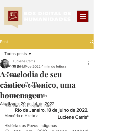
Post
Todos posts
Luciene Carris
Todos posts
18 de jul. de 2022
4 min de leitura
A "melodia de seu
Crônicas
cântico": Tonico, uma
Pensamento Brasileiro
homenagem
História e Historiografia
Atualizado:
20 de jul. de 2022
História das relações Inter.
Rio de Janeiro, 18 de julho de 2022.
Memória e História
Luciene Carris*
História dos Povos Indígenas