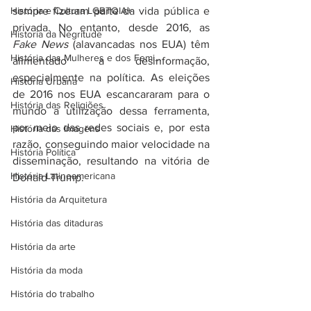
História e Cultura LGBTQIA+
sempre fizeram parte da vida pública e 
privada. No entanto, desde 2016, as 
Historia da Negritude
Fake News
 (alavancadas nos EUA) têm 
História das Mulheres e dos Femi...
alimentado a desinformação, 
especialmente na política. As eleições 
História Urbana
de 2016 nos EUA escancararam para o 
História das Religiões
mundo a utilização dessa ferramenta, 
por meio das redes sociais e, por esta 
História das Imagens
razão, conseguindo maior velocidade na 
História Política
disseminação, resultando na vitória de 
História Latinoamericana
Donald Trump. 
História da Arquitetura
História das ditaduras
História da arte
História da moda
História do trabalho