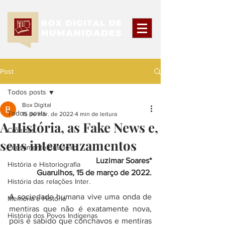
Post
Todos posts
Box Digital
Todos posts
15 de mar. de 2022
4 min de leitura
A História, as Fake News e,
Crônicas
seus intercruzamentos
Pensamento Brasileiro
Luzimar Soares*
História e Historiografia
Guarulhos, 15 de março de 2022.
História das relações Inter.
A sociedade humana vive uma onda de 
Memória e História
mentiras que não é exatamente nova, 
História dos Povos Indígenas
pois é sabido que conchavos e mentiras 