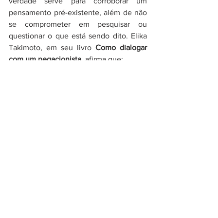
verdade serve para corroborar um 
pensamento pré-existente, além de não 
se comprometer em pesquisar ou 
questionar o que está sendo dito. Elika 
Takimoto, em seu livro 
Como dialogar 
com um negacionista
, afirma que: 
A emergência da 
pós-verdade não 
está conectada 
ao fato de 
discutirmos se a 
verdade existe ou 
não. [...]Não lhes 
interessa discutir 
qual é a verdade 
ou o que, de fato, 
aconteceu. Não 
se trata de 
comparar 
narrativas, 
porque um 