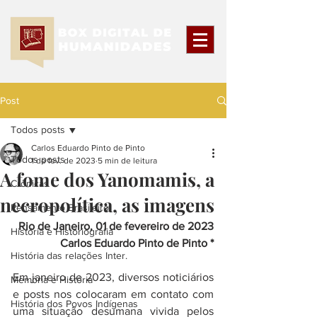
Post
Todos posts
Carlos Eduardo Pinto de Pinto
Todos posts
1 de fev. de 2023
5 min de leitura
A fome dos Yanomamis, a
Crônicas
necropolítica, as imagens
Pensamento Brasileiro
Rio de Janeiro, 01 de fevereiro de 2023
História e Historiografia
Carlos Eduardo Pinto de Pinto *
História das relações Inter.
Em janeiro de 2023, diversos noticiários 
Memória e História
e posts nos colocaram em contato com 
História dos Povos Indígenas
uma situação desumana vivida pelos 