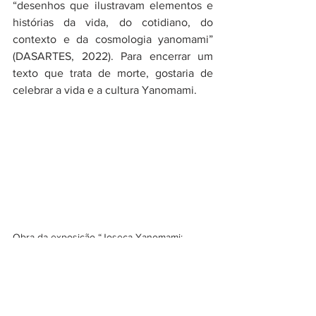
“desenhos que ilustravam elementos e 
histórias da vida, do cotidiano, do 
contexto e da cosmologia yanomami” 
(DASARTES, 2022). Para encerrar um 
texto que trata de morte, gostaria de 
celebrar a vida e a cultura Yanomami.
Obra da exposição “Joseca Yanomami: 
nossa terra-floresta”, parte da programação 
do MASP em 2022. D
isponível em: 
https://dasartes.com.br/agenda/joseca-
yanomami-masp/
 Acesso em: 01 fev. 2021.