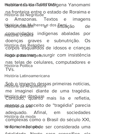
História e Cultura LGBTQIA+
habitantes da Terra Indígena Yanomami 
na fronteira entre o estado de Roraima e 
Historia da Negritude
o Amazonas. Textos e imagens 
História das Mulheres e dos Femi...
denunciavam a situação de 
comunidades indígenas abaladas por 
História Urbana
doenças graves e subnutrição. Os 
História das Religiões
corpos esquálidos de idosos e crianças 
logo passaram a surgir com insistência 
História das Imagens
nas telas de celulares, computadores e 
História Política
TVs.
História Latinoamericana
Sob o impacto dessas primeiras notícias, 
História da Arquitetura
me imaginei diante de uma tragédia. 
História das ditaduras
Contudo, quanto mais lia e refletia, 
menos o conceito de “tragédia” parecia 
História da arte
adequado. Afinal, em sociedades 
História da moda
complexas como o Brasil do século XXI, 
História do trabalho
a fome não pode ser considerada uma 
fatalidade. Neste caso específico, ela 