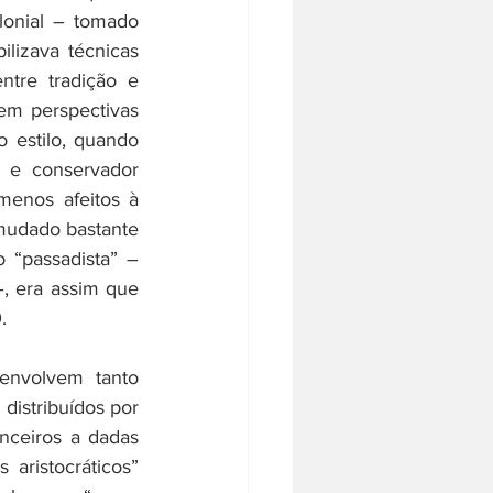
onial – tomado 
izava técnicas 
re tradição e 
m perspectivas 
 estilo, quando 
 e conservador 
enos afeitos à 
mudado bastante 
“passadista” – 
 era assim que 
. 
envolvem tanto 
distribuídos por 
anceiros a dadas 
ristocráticos” 