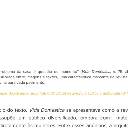
problema da casa é questão de momento” (
Vida Doméstica
, n. 75, a
uilibrada entre imagens e textos, uma característica marcante da revist
 uma para cada pavimento. 
Reader/DocReader.aspx?bib=830305&Pesq=estylo%20colonial&pagfis=31
io do texto, 
Vida Doméstica
 se apresentava como a revis
ssupõe um público diversificado, embora com  matér
diretamente às mulheres. Entre esses anúncios, a arquite