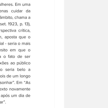
mulheres. Em uma 
enas cuidar da 
âmbito, chama a 
set. 1923, p. 13), 
ectiva crítica, 
, aposta que o 
 - seria o mais 
sito em que o 
 o fato de ser 
xões ao público 
o seria belo a 
ois de um longo 
 sonhar”. Em “As 
 texto novamente 
após um dia de 
r”.  