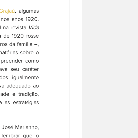
Grajaú
, algumas 
nos anos 1920. 
 na revista 
Vida 
 de 1920 fosse 
s da família –, 
térias sobre o 
mpreender como 
va seu caráter 
dos igualmente 
ava adequado ao 
de e tradição, 
as estratégias 
José Marianno, 
 lembrar que o 