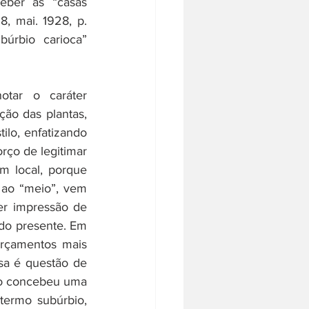
ber as “casas 
28, mai. 1928, p. 
rbio carioca” 
tar o caráter 
ão das plantas, 
ilo, enfatizando 
ço de legitimar 
 local, porque 
 ao “meio”, vem 
r impressão de 
do presente. Em 
orçamentos mais 
a é questão de 
to concebeu uma 
termo subúrbio, 