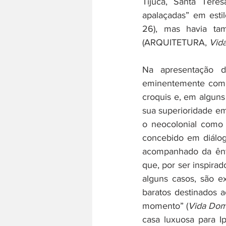
Tijuca, Santa Tere
apalaçadas” em esti
26), mas havia tam
(ARQUITETURA, 
Vid
Na apresentação do
eminentemente comerc
croquis e, em alguns 
sua superioridade em
o neocolonial como 
concebido em diálog
acompanhado da ênf
que, por ser inspira
alguns casos, são e
baratos destinados 
momento” (
Vida Dom
casa luxuosa para Ip