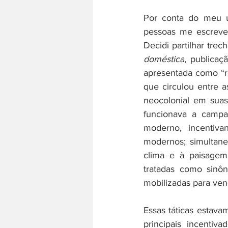
Por conta do meu ú
pessoas me escreve
História do trabalho
Literatura
Decidi partilhar tre
doméstica
, publicaç
apresentada como “re
que circulou entre 
neocolonial em sua
funcionava a campan
moderno, incentiva
modernos; simultane
clima e à paisagem 
tratadas como sinôn
mobilizadas para vend
Essas táticas estav
principais incentiv