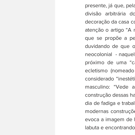
presente, já que, pel
divisão arbitrária 
decoração da casa co
atenção o artigo “A n
que 
se propõe a pen
duvidando de que o 
neocolonial  - naque
próximo de uma “ca
ecletismo (nomeado 
considerado “inestét
masculino: “Vede a
construção dessas ha
dia de fadiga e traba
modernas construçõe
evoca a imagem de 
labuta e encontrando 