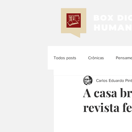
Todos posts
Crônicas
Pensamen
Carlos Eduardo Pint
Memória e História
História d
A casa br
revista 
História das Mulheres e dos Femi...
História Latinoamericana
Histó