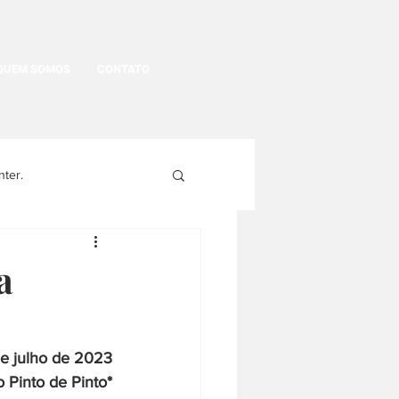
QUEM SOMOS
CONTATO
nter.
egritude
a
gens
História Política
de julho de 2023
 Pinto de Pinto*
História da moda