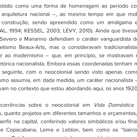
ncebido como uma forma de homenagem ao período col
arquitetura nacional –, ao mesmo tempo em que mobil
construção, sendo apreendido como um amálgama ent
, 1994; KESSEL, 2003; LEVY, 2010). Ainda que tivesse
 Severo e Marianno defendiam o caráter vanguardista do
tismo Beaux-Arts, mas o consideravam tradicionalista
e ao modernismo – que, em princípio, se mostravam m
etórica nacionalista. Embora essas coordenadas tenham 
seguinte, com o neocolonial sendo visto apenas como 
mo assumia, em dada medida, um caráter nacionalista –,
avam no contexto que estou abordando aqui, os anos 1920
corrências sobre o neocolonial em 
Vida Doméstica
 
ais, quanto projetos em diferentes tamanhos e orçamentos, 
erfis na capital, conferindo valores simbólicos e/ou fin
de Copacabana, Leme e Leblon, bem como os “bairros a