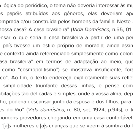
a lógica do periódico, o tema não deveria interessar às 
dos papéis atribuídos aos gêneros, elas deveriam ap
mprada e/ou construída pelos homens da família. Neste 
ossa casa? A casa brasileira” (
Vida Doméstica
, n.55, 01 
sar o que seria a casa brasileira a partir de uma persp
país tivesse um estilo próprio de moradia; ainda assim
le contexto ainda referenciado simplesmente como colonial
sa brasileira” em termos de adaptação ao meio, que
como “cosmopolitismo”) se mostrava insuficiente, fora
ico”. Ao fim, o texto endereça explicitamente suas refle
 simplicidade triunfante dessas linhas, e pense com
bitações tão delicadas e simples, onde a vossa alma, dep
lho, poderia descansar junto da esposa e dos filhos, para
s do Rio” (
Vida doméstica
, n. 80, set. 1924, p.94s), o
homens provedores chegando em uma casa confortável 
“[a]s mulheres e [a]s crianças que se veem à sombra do la