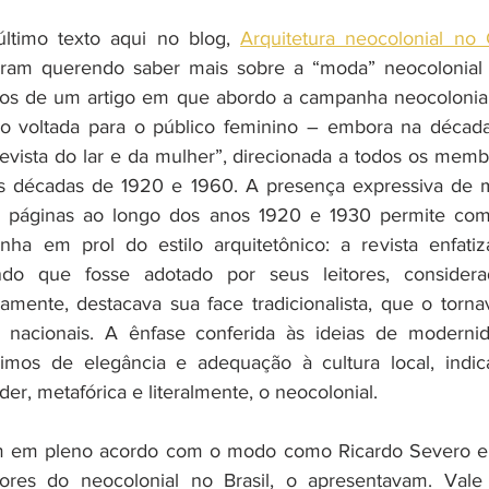
ltimo texto aqui no blog, 
Arquitetura neocolonial no 
ram querendo saber mais sobre a “moda” neocolonial 
chos de um artigo em que abordo a campanha neocolonial
ão voltada para o público feminino – embora na década
vista do lar e da mulher”, direcionada a todos os membro
as décadas de 1920 e 1960. A presença expressiva de ma
s páginas ao longo dos anos 1920 e 1930 permite co
ha em prol do estilo arquitetônico: a revista enfatiza
ndo que fosse adotado por seus leitores, considera
amente, destacava sua face tradicionalista, que o torn
nacionais. A ênfase conferida às ideias de modernida
imos de elegância e adequação à cultura local, indica 
er, metafórica e literalmente, o neocolonial.
am em pleno acordo com o modo como Ricardo Severo e 
adores do neocolonial no Brasil, o apresentavam. Vale