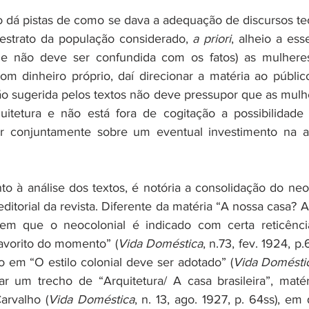
o 
dá pistas de como se dava a adequação de discursos teór
estrato da população considerado, 
a priori
, alheio a ess
que não deve ser confundida com os fatos) as mulhere
m dinheiro próprio, daí direcionar a matéria ao públic
ção sugerida pelos textos não deve pressupor que as mulh
quitetura e não está fora de cogitação a possibilidade
r conjuntamente sobre um eventual investimento na a
 à análise dos textos, é notória a consolidação do neo
editorial da revista. Diferente da matéria “A nossa casa? A 
m que o neocolonial é indicado com certa reticência
favorito do momento” (
Vida Doméstica
, n.73, fev. 1924, p
o em “O estilo colonial deve ser adotado” (
Vida Domésti
tar um trecho de “Arquitetura/ A casa brasileira”, matér
arvalho (
Vida Doméstica
, n. 13, ago. 1927, p. 64ss), em