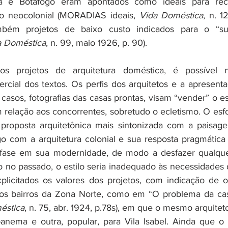
sa e Botafogo eram apontados como ideais para rece
lo neocolonial (MORADIAS ideais, 
Vida Doméstica
, n. 1
bém projetos de baixo custo indicados para o “subú
a Doméstica
, n. 99, maio 1926, p. 90). 
s projetos de arquitetura doméstica, é possível no
ial dos textos. Os perfis dos arquitetos e a apresentaç
casos, fotografias das casas prontas, visam “vender” o est
 relação aos concorrentes, sobretudo o ecletismo. O esfor
proposta arquitetônica mais sintonizada com a paisagem
o com a arquitetura colonial e sua resposta pragmática
ase em sua modernidade, de modo a desfazer qualque
do no passado, o estilo seria inadequado às necessidades 
xplicitados os valores dos projetos, com indicação de 
aos bairros da Zona Norte, como em “O problema da cas
éstica
, n. 75, abr. 1924, p.78s), em que o mesmo arquite
anema e outra, popular, para Vila Isabel. Ainda que o 