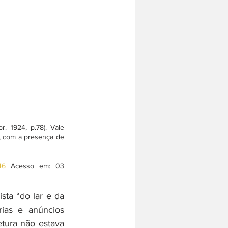
br. 1924, p.78). Vale 
a, com a presença de 
46
 Acesso em: 03 
ta “do lar e da 
ias e anúncios 
tura não estava 