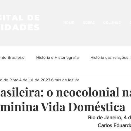
HOME
SOBRE
COLUNAS
to Brasileiro
História e Historiografia
História das relações I
o de Pinto
4 de jul. de 2023
6 min de leitura
os Povos Indígenas
História e Cultura LGBTQIA+
Historia da N
asileira: o neocolonial n
feminina Vida Doméstica
História Urbana
História das Religiões
História das Ima
Rio de Janeiro, 4 
Carlos Eduardo
ria da Arquitetura
História das ditaduras
História da arte