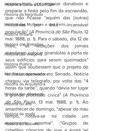
responsáveis por angariar donativos e 
História e Cultura LGBTQIA+
preparar a festa pelo fim da escravidão, 
Historia da Negritude
que não ficasse “aquém das [outras] 
História das Mulheres e dos Femi...
iniciativas por esta incansável 
população” (
A Província de São Paulo
, 12 
História Urbana
mai. 1888, p. 1). Para o sábado, dia 12 de 
História das Religiões
maio, “as redações dos jornais 
mandaram colocar girandolas à porta de 
História das Imagens
seus edifícios para serem queimados” 
História Política
assim que soubessem que o projeto de 
lei fosse aprovado no Senado. Notícia 
História Latinoamericana
chegou via telegrafo, por volta das “4 
História da Arquitetura
horas da tarde”, quando “devia ter lugar 
História das ditaduras
a grande procissão cívica” (
A Província 
de São Paulo
, 13 mai. 1888, p. 1). Ao 
História da arte
amanhecer de domingo, “apesar do mau 
História da moda
tempo, notava-se na cidade um 
movimento anormal”. “Grupos de 
História do trabalho
cidadãos cônscios de que a áurea lei 