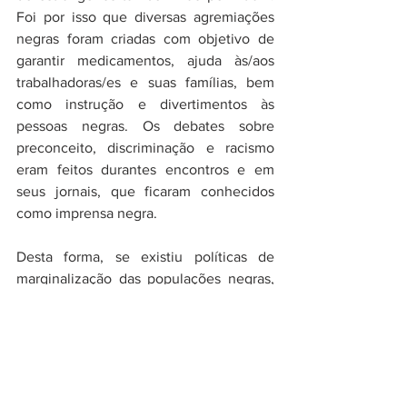
Foi por isso que diversas agremiações 
negras foram criadas com objetivo de 
garantir medicamentos, ajuda às/aos 
trabalhadoras/es e suas famílias, bem 
como instrução e divertimentos às 
pessoas negras. Os debates sobre 
preconceito, discriminação e racismo 
eram feitos durantes encontros e em 
seus jornais, que ficaram conhecidos 
como imprensa negra. 
Desta forma, se existiu políticas de 
marginalização das populações negras, 
houve lutas contra essas práticas e em 
favor das melhorias desde sempre. Hoje 
não há toda a euforia de festas de 1888, 
mas a expectativa pela igualdade racial 
persiste, como permanece a luta de 