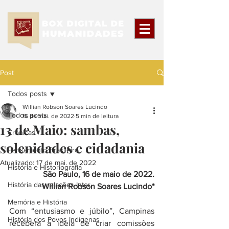
Post
Todos posts
Willian Robson Soares Lucindo
Todos posts
16 de mai. de 2022
5 min de leitura
13 de Maio: sambas,
Crônicas
solenidades e cidadania
Pensamento Brasileiro
Atualizado:
17 de mai. de 2022
História e Historiografia
São Paulo, 16 de maio de 2022.
História das relações Inter.
Willian Robson Soares Lucindo*
Memória e História
Com “entusiasmo e júbilo”, Campinas 
História dos Povos Indígenas
recebera a ideia de criar comissões 