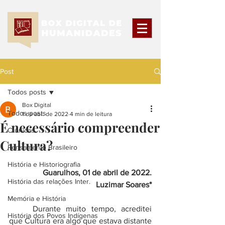
Post
Todos posts
Box Digital
Todos posts
1 de abr. de 2022
4 min de leitura
É necessário compreender
Crônicas
Cultura?
Pensamento Brasileiro
História e Historiografia
Guarulhos, 01 de abril de 2022.
História das relações Inter.
Luzimar Soares*
Memória e História
	Durante muito tempo, acreditei 
História dos Povos Indígenas
que Cultura era algo que estava distante 