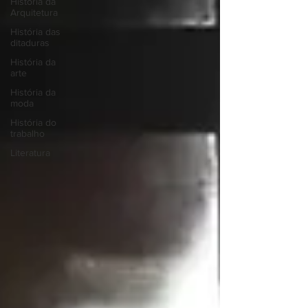
História da
Arquitetura
História das
ditaduras
História da
arte
História da
moda
História do
trabalho
Literatura