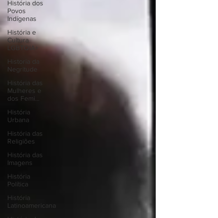
História dos
Povos
Indígenas
História e
Cultura
LGBTQIA+
Historia da
Negritude
História das
Mulheres e
dos Femi...
História
Urbana
História das
Religiões
História das
Imagens
História
Política
História
Latinoamericana