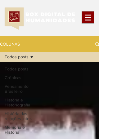
COLUNAS
Todos posts
Todos posts
Crônicas
Pensamento
Brasileiro
História e
Historiografia
História das
relações Inter.
Memória e
História