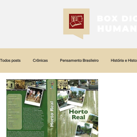
Todos posts
Crônicas
Pensamento Brasileiro
História e Histo
Historia da Negritude
História das Mulheres e dos Femi...
Hi
História da Arquitetura
História das ditaduras
História da art