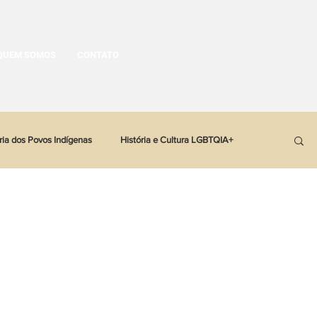
QUEM SOMOS
CONTATO
ria dos Povos Indígenas
História e Cultura LGBTQIA+
tória Política
História Latinoamericana