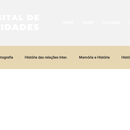
HOME
SOBRE
COLUNAS
riografia
História das relações Inter.
Memória e História
Histó
stória Urbana
História das Religiões
História das Imagens
His
e
História da moda
História do trabalho
Literatura