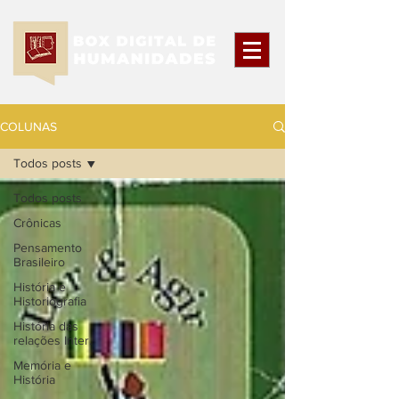
COLUNAS
Todos posts
Todos posts
Crônicas
Pensamento
Brasileiro
História e
Historiografia
História das
relações Inter.
Memória e
História