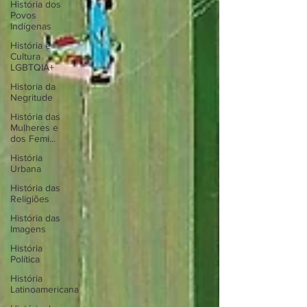
História dos
Povos
Indígenas
História e
Cultura
LGBTQIA+
Historia da
Negritude
História das
Mulheres e
dos Femi...
História
Urbana
História das
Religiões
História das
Imagens
História
Política
História
Latinoamericana