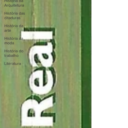
História da
Arquitetura
História das
ditaduras
História da
arte
História da
moda
História do
trabalho
Literatura