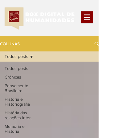
COLUNAS
Todos posts
Todos posts
Crônicas
Pensamento
Brasileiro
História e
Historiografia
História das
relações Inter.
Memória e
História