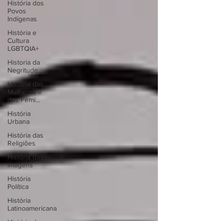
História dos
Povos
Indígenas
História e
Cultura
LGBTQIA+
Historia da
Negritude
História das
Mulheres e
dos Femi...
História
Urbana
História das
Religiões
História das
Imagens
História
Política
História
Latinoamericana