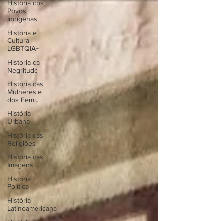
História dos
Povos
Indígenas
História e
Cultura
LGBTQIA+
Historia da
Negritude
História das
Mulheres e
dos Femi...
História
Urbana
História das
Religiões
História das
Imagens
História
Política
História
Latinoamericana